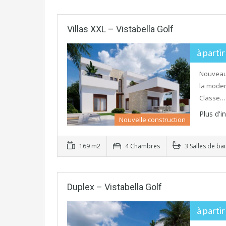
Villas XXL – Vistabella Golf
à parti
Nouveau 
la moder
Classe…
Plus d'
Nouvelle construction
169 m2
4 Chambres
3 Salles de ba
Duplex – Vistabella Golf
à parti