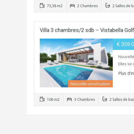
73,38 m2
2 Chambres
2 Salles de b
Villa 3 chambres/2 sdb – Vistabella Gol
€ 359.
Nouvelle
Elles se
Plus d'
Nouvelle construction
106 m2
3 Chambres
2 Salles de ba