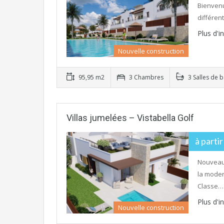
Bienvenu
différen
Plus d'
Nouvelle construction
95,95 m2
3 Chambres
3 Salles de b
Villas jumelées – Vistabella Golf
à parti
Nouveau 
la moder
Classe…
Plus d'
Nouvelle construction