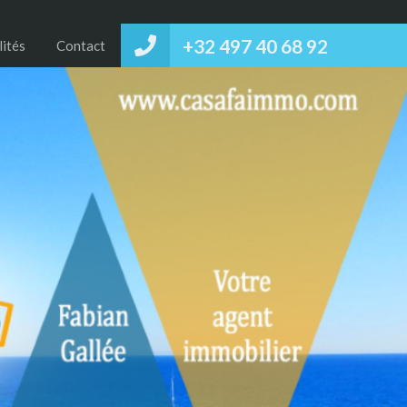
+32 497 40 68 92‬
lités
Contact