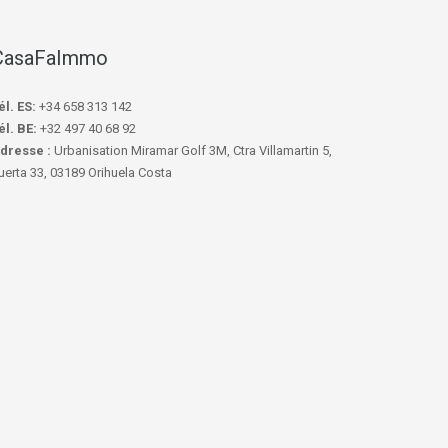
CasaFaImmo
él. ES:
+34 658 313 142
él. BE:
+32 497 40 68 92
dresse :
Urbanisation Miramar Golf 3M, Ctra Villamartin 5,
uerta 33, 03189 Orihuela Costa