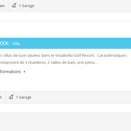
ain
1 Garage
f
000€
- Villa
s villas de luxe situées dans le Vistabella Golf Resort. Caractéristiques :
 composent de 3 chambres, 2 salles de bain, une pièce…
informations
in
1 Garage