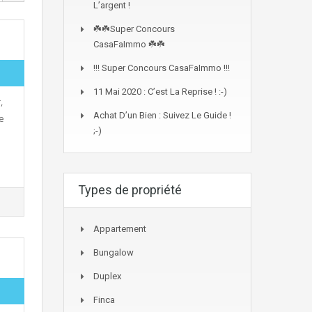
L’argent !
☘️☘️Super Concours
CasaFaImmo ☘️☘️
!!! Super Concours CasaFaImmo !!!
11 Mai 2020 : C’est La Reprise ! :-)
,
Achat D’un Bien : Suivez Le Guide !
ue
;-)
Types de propriété
Appartement
Bungalow
Duplex
Finca