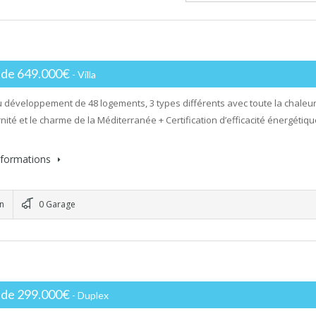
r de 649.000€
- Villa
développement de 48 logements, 3 types différents avec toute la chaleur
nité et le charme de la Méditerranée + Certification d’efficacité énergétiq
informations
in
0 Garage
r de 299.000€
- Duplex