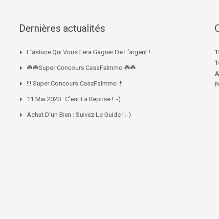
Dernières actualités
L’astuce Qui Vous Fera Gagner De L’argent !
T
T
☘️☘️Super Concours CasaFaImmo ☘️☘️
A
!!! Super Concours CasaFaImmo !!!
P
11 Mai 2020 : C’est La Reprise ! :-)
Achat D’un Bien : Suivez Le Guide ! ;-)