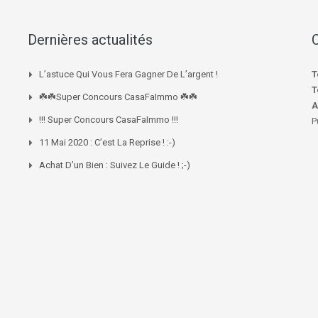
Dernières actualités
L’astuce Qui Vous Fera Gagner De L’argent !
T
T
☘️☘️Super Concours CasaFaImmo ☘️☘️
A
!!! Super Concours CasaFaImmo !!!
P
11 Mai 2020 : C’est La Reprise ! :-)
Achat D’un Bien : Suivez Le Guide ! ;-)