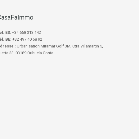
CasaFaImmo
él. ES:
+34 658 313 142
él. BE:
+32 497 40 68 92
dresse :
Urbanisation Miramar Golf 3M, Ctra Villamartin 5,
uerta 33, 03189 Orihuela Costa