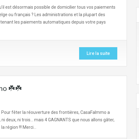
’il est désormais possible de domicilier tous vos paiements
lge ou français ? Les administrations et la plupart des
tenant les paiements automatiques depuis votre pays
Lire la suite
mo ☘️☘️
️☘️ Pour fêter la réouverture des frontières, CasaFaImmo a
un, ni deux, ni trois… mais 4 GAGNANTS que nous allons gâter,
la région !!! Merci…