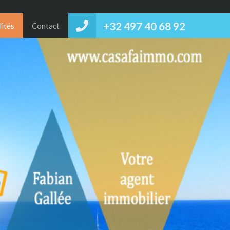
+32 497 40 68 92‬
lités
Contact