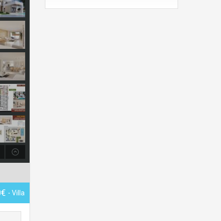
0€
- Villa