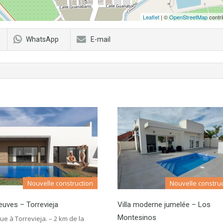
Leaflet
| ©
OpenStreetMap
contri
WhatsApp
E-mail
Nouvelle construction
Nouvelle construc
neuves – Torrevieja
Villa moderne jumelée – Los
Montesinos
e à Torrevieja. – 2 km de la