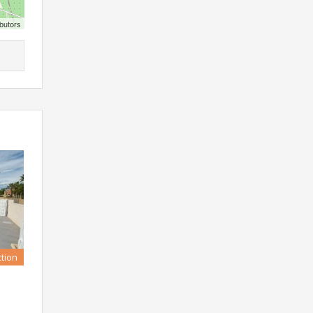
butors
tion