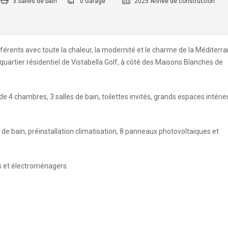
3 Salles de bain
0 Garage
2025 Année de construction
rents avec toute la chaleur, la modernité et le charme de la Méditerr
 quartier résidentiel de Vistabella Golf, à côté des Maisons Blanches de
de 4 chambres, 3 salles de bain, toilettes invités, grands espaces intérie
s de bain, préinstallation climatisation, 8 panneaux photovoltaiques et
s et électroménagers.