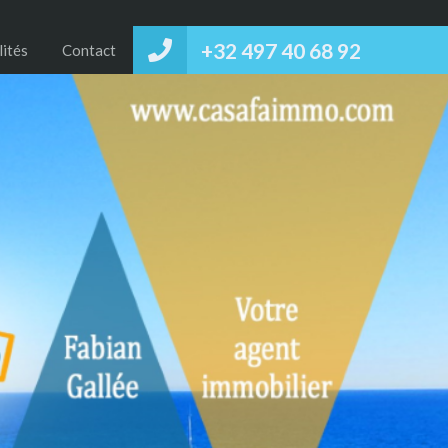
+32 497 40 68 92‬
lités
Contact