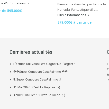
lus d'informations
Bienvenue dans le quartier de la
Herrada. Fantastique villa…
r de 595.000€
Plus d'informations
279.000€ à partir de
Dernières actualités
L’astuce Qui Vous Fera Gagner De L’argent !
T
T
☘️☘️Super Concours CasaFaImmo ☘️☘️
A
!!! Super Concours CasaFaImmo !!!
P
11 Mai 2020 : C’est La Reprise ! :-)
Achat D’un Bien : Suivez Le Guide ! ;-)