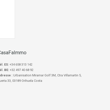
CasaFaImmo
él. ES:
+34 658 313 142
él. BE:
+32 497 40 68 92
dresse :
Urbanisation Miramar Golf 3M, Ctra Villamartin 5,
uerta 33, 03189 Orihuela Costa