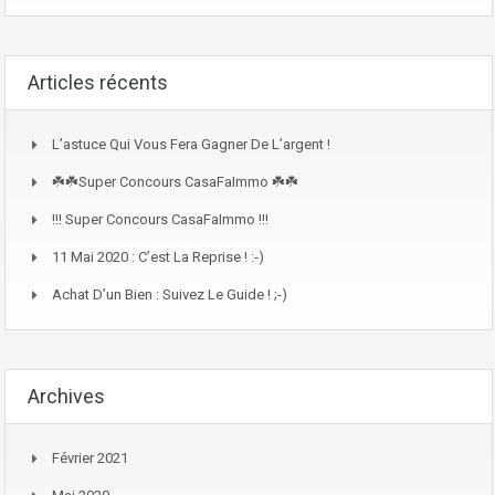
Articles récents
L’astuce Qui Vous Fera Gagner De L’argent !
☘️☘️Super Concours CasaFaImmo ☘️☘️
!!! Super Concours CasaFaImmo !!!
11 Mai 2020 : C’est La Reprise ! :-)
Achat D’un Bien : Suivez Le Guide ! ;-)
Archives
Février 2021