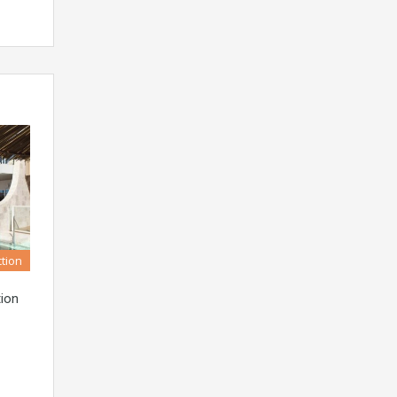
tion
ion