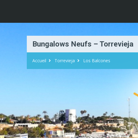
Bungalows Neufs – Torrevieja
Accueil
Torrevieja
Los Balcones