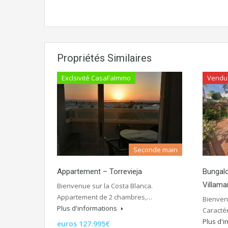
Propriétés Similaires
Exclsivité CasaFaImmo
Vendu
Seconde main
Appartement – Torrevieja
Bungal
Villama
Bienvenue sur la Costa Blanca.
Appartement de 2 chambres,…
Bienvenu
Plus d'informations
Caracté
Plus d'
euros 127.995€