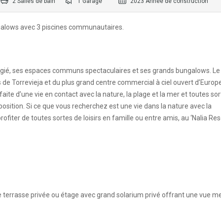
2 Salles de bain
1 Garage
2023 Année de construction
alows avec 3 piscines communautaires.
légié, ses espaces communs spectaculaires et ses grands bungalows. Le
de Torrevieja et du plus grand centre commercial à ciel ouvert d’Europe 
te d’une vie en contact avec la nature, la plage et la mer et toutes so
osition. Si ce que vous recherchez est une vie dans la nature avec la
ofiter de toutes sortes de loisirs en famille ou entre amis, au ‘Nalia Reso
 terrasse privée ou étage avec grand solarium privé offrant une vue me