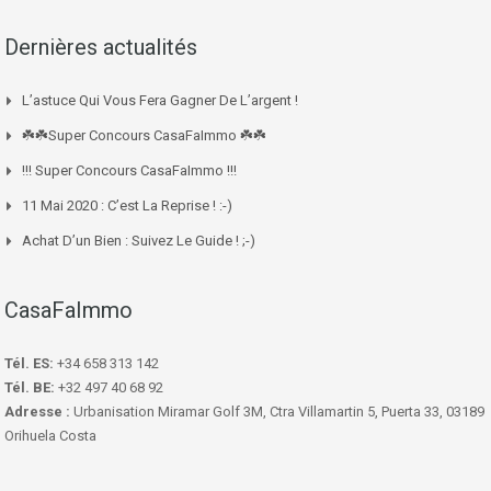
Dernières actualités
L’astuce Qui Vous Fera Gagner De L’argent !
☘️☘️Super Concours CasaFaImmo ☘️☘️
!!! Super Concours CasaFaImmo !!!
11 Mai 2020 : C’est La Reprise ! :-)
Achat D’un Bien : Suivez Le Guide ! ;-)
CasaFaImmo
Tél. ES:
+34 658 313 142
Tél. BE:
+32 497 40 68 92
Adresse :
Urbanisation Miramar Golf 3M, Ctra Villamartin 5, Puerta 33, 03189
Orihuela Costa